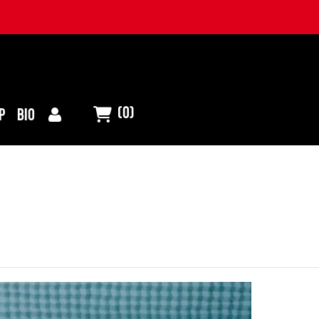
(0)
P
BIO