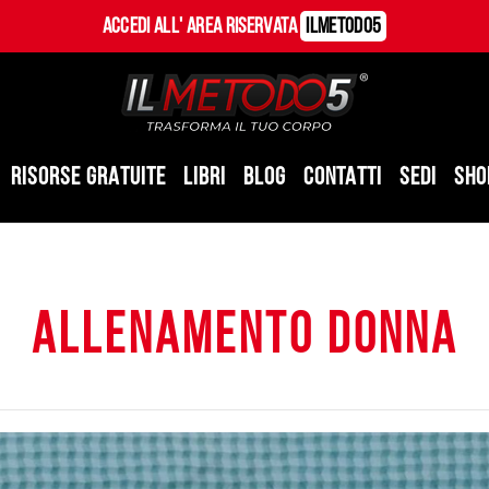
Accedi all' Area Riservata
ILMetodo5
RISORSE GRATUITE
LIBRI
BLOG
CONTATTI
SEDI
SHO
allenamento donna