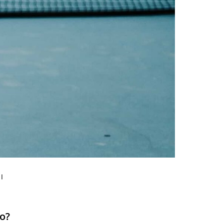
I
so?