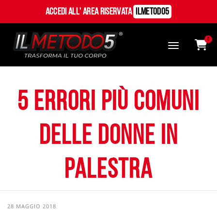
Accedi all' Area Riservata
ILMetodo5
0
5 Errori più comuni
delle donne in
palestra
28 MAGGIO 2018