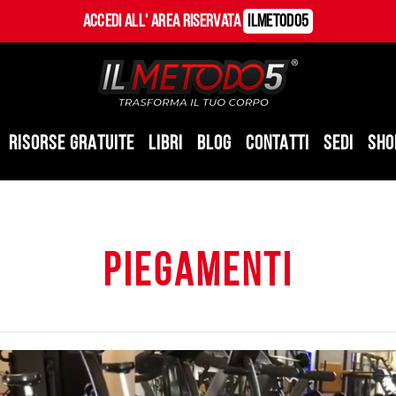
Accedi all' Area Riservata
ILMetodo5
RISORSE GRATUITE
LIBRI
BLOG
CONTATTI
SEDI
SHO
piegamenti