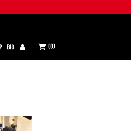
(0)
P
BIO