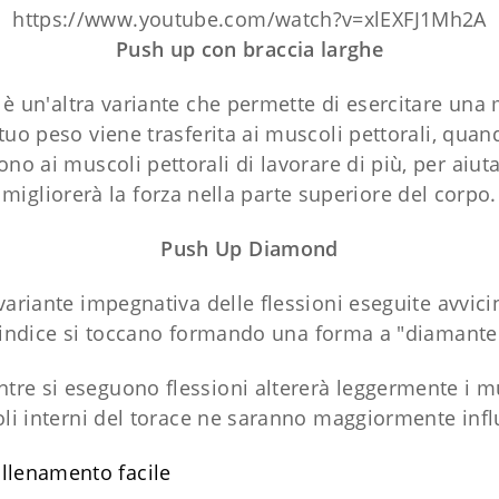
https://www.youtube.com/watch?v=xlEXFJ1Mh2A
Push up con braccia larghe
 è un'altra variante che permette di esercitare un
tuo peso viene trasferita ai muscoli pettorali, quan
o ai muscoli pettorali di lavorare di più, per aiuta
migliorerà la forza nella parte superiore del corpo.
Push Up Diamond
variante impegnativa delle flessioni eseguite avvici
'indice si toccano formando una forma a "diamante
e si eseguono flessioni altererà leggermente i muscol
li interni del torace ne saranno maggiormente infl
allenamento facile