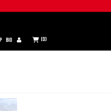
(0)
P
BIO