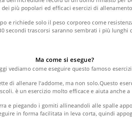
a dell'incredibile record di un uomo rimasto per b
o dei più popolari ed efficaci esercizi di allenamento
rpo e richiede solo il peso corporeo come resistenz
30 secondi trascorsi saranno sembrati i più lunghi 
Ma come si esegue?
ggi vediamo come eseguire questo famoso esercizi
ette di allenare l'addome, ma non solo.Questo eserc
coli. è un esercizio molto efficace e aiuta anche a 
ra e piegando i gomiti allineandoli alle spalle app
eguire in forma facilitata in leva corta, quindi ap