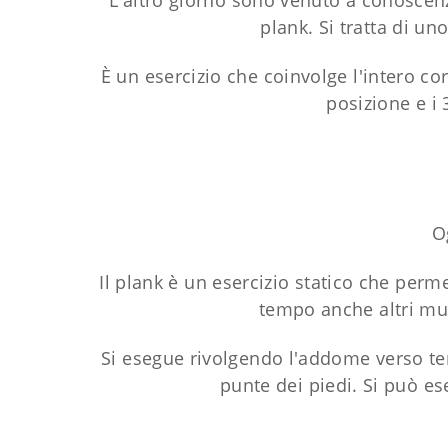
L'altro giorno sono venuto a conoscenz
plank. Si tratta di un
È un esercizio che coinvolge l'intero co
posizione e i 
O
Il plank è un esercizio statico che perm
tempo anche altri mus
Si esegue rivolgendo l'addome verso ter
punte dei piedi. Si può es