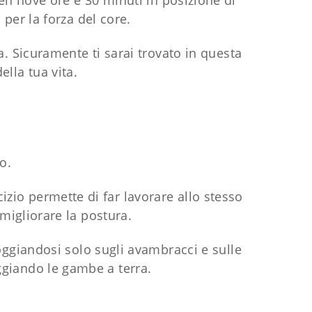
en nove ore e 30 minuti in posizione di
 per la forza del core.
a. Sicuramente ti sarai trovato in questa
della tua vita.
o.
izio permette di far lavorare allo stesso
migliorare la postura.
oggiandosi solo sugli avambracci e sulle
poggiando le gambe a terra.