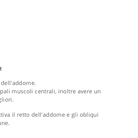
E
to dell'addome.
pali muscoli centrali, inoltre avere un
liori.
iva il retto dell'addome e gli obliqui
une.