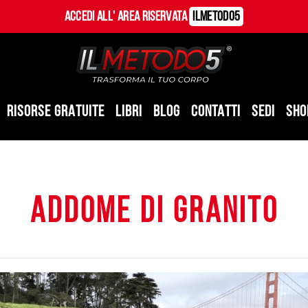
Accedi all' Area Riservata
ILMetodo5
RISORSE GRATUITE
LIBRI
BLOG
CONTATTI
SEDI
SHO
addome di granito