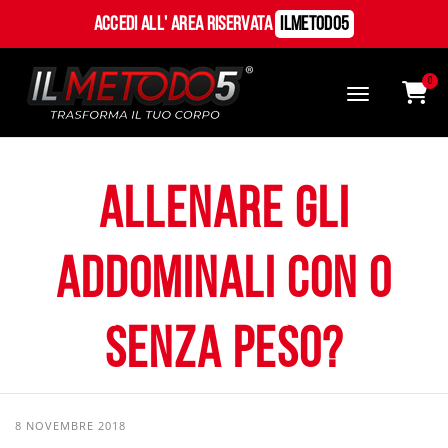
Accedi all' Area Riservata
ILMetodo5
0
Allenare gli
addominali con o
senza peso?
8 NOVEMBRE 2018