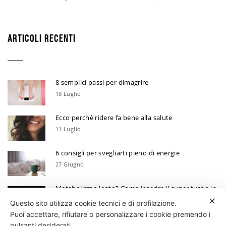
ARTICOLI RECENTI
8 semplici passi per dimagrire
18 Luglio
Ecco perchè ridere fa bene alla salute
11 Luglio
6 consigli per svegliarti pieno di energie
27 Giugno
Metabolismo lento? Come inserire il super turbo in
6 mosse
✕
Questo sito utilizza cookie tecnici e di profilazione.
13 Giugno
Puoi accettare, rifiutare o personalizzare i cookie premendo i
Ecco perchè devi annotare i tuoi progressi
pulsanti desiderati.