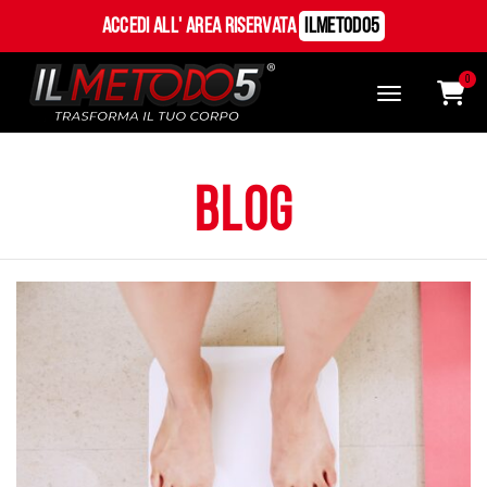
Accedi all' Area Riservata
ILMetodo5
0
Blog