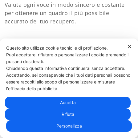
Valuta ogni voce in modo sincero e costante
per ottenere un quadro il più possibile
accurato del tuo recupero.
✕
Questo sito utilizza cookie tecnici e di profilazione.
Controllo del recupero
Puoi accettare, rifiutare o personalizzare i cookie premendo i
Il diario può aiutarti a capire quando il tuo
pulsanti desiderati.
Chiudendo questa informativa continuerai senza accettare.
corpo ha bisogno di rallentare. Se uno dei
Accettando, sei consapevole che i tuoi dati personali possono
valori che monitori scende di almeno due punti
essere raccolti allo scopo di personalizzare e misurare
rispetto alla tua media abituale per due o tre
l'efficacia della pubblicità.
giorni consecutivi, considera l'idea di
aggiungere un giorno di riposo. Se, invece, la
Accetta
media settimanale di tre o più parametri cala
Rifiuta
di almeno tre punti, potrebbe essere il
Personalizza
momento di concederti una settimana di
recupero. Anche una variazione della frequenza