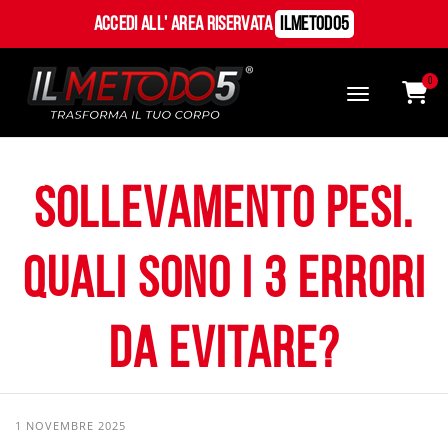
Accedi all' Area Riservata
ILMetodo5
0
Sollevamento pesi.
Quali sono i 3 errori
da evitare?
1 NOVEMBRE 2025