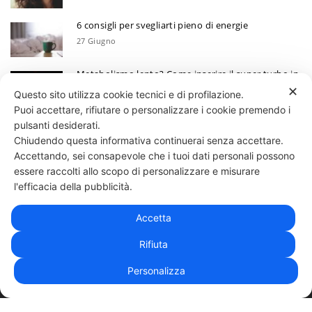
6 consigli per svegliarti pieno di energie
27 Giugno
Metabolismo lento? Come inserire il super turbo in
6 mosse
✕
Questo sito utilizza cookie tecnici e di profilazione.
13 Giugno
Puoi accettare, rifiutare o personalizzare i cookie premendo i
Ecco perchè devi annotare i tuoi progressi
pulsanti desiderati.
Chiudendo questa informativa continuerai senza accettare.
30 Maggio
Accettando, sei consapevole che i tuoi dati personali possono
essere raccolti allo scopo di personalizzare e misurare
331 818 4777
DANIELE ESPOSITO
PARTITA IVA:
08510111217
POWERED BY
l'efficacia della pubblicità.
EXP CONSULTING
| DISCLAIMER
| COOKIE POLICY
Accetta
| NEWSLETTER
Rifiuta
Personalizza
|
PRIVACY POLICY