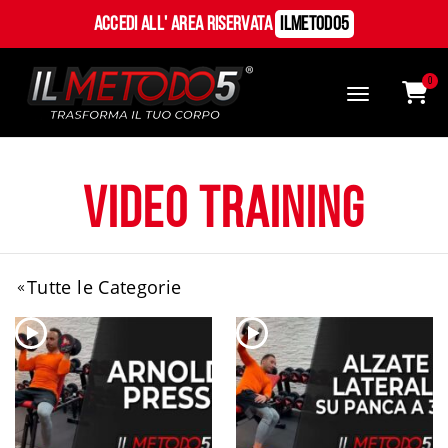
Accedi all' Area Riservata
ILMetodo5
0
Video Training
Tutte le Categorie