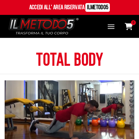
Accedi all' Area Riservata
ILMetodo5
0
total body