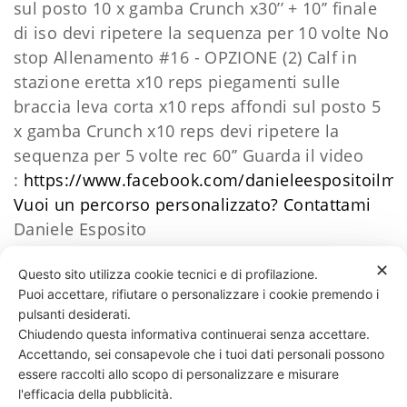
sul posto 10 x gamba
Crunch x30’’ + 10’’ finale
di iso
devi ripetere la sequenza per 10 volte No
stop Allenamento #16 - OPZIONE (2)
Calf in
stazione eretta x10 reps
piegamenti sulle
braccia leva corta x10 reps
affondi sul posto 5
x gamba
Crunch x10 reps
devi ripetere la
sequenza per 5 volte rec 60’’ Guarda il video
:
https://www.facebook.com/danieleespositoilm
Vuoi un percorso personalizzato?
​Contattami
Daniele Esposito
✕
Questo sito utilizza cookie tecnici e di profilazione.
Puoi accettare, rifiutare o personalizzare i cookie premendo i
44 LIKES
pulsanti desiderati.
Chiudendo questa informativa continuerai senza accettare.
Accettando, sei consapevole che i tuoi dati personali possono
essere raccolti allo scopo di personalizzare e misurare
331 818 4777
DANIELE ESPOSITO
PARTITA IVA:
08510111217
POWERED BY
l'efficacia della pubblicità.