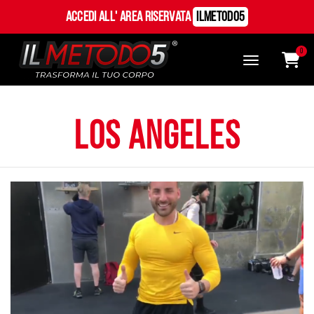
Accedi all' Area Riservata
ILMetodo5
0
los angeles