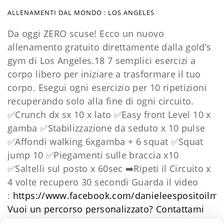
ALLENAMENTI DAL MONDO : LOS ANGELES
Da oggi ZERO scuse! Ecco un nuovo
allenamento gratuito direttamente dalla gold’s
gym di Los Angeles.18 7 semplici esercizi a
corpo libero per iniziare a trasformare il tuo
corpo. Esegui ogni esercizio per 10 ripetizioni
recuperando solo alla fine di ogni circuito.
✅
Crunch dx sx 10 x lato
✅
Easy front Level 10 x
gamba
✅
Stabilizzazione da seduto x 10 pulse
✅
Affondi walking 6xgamba + 6 squat
✅
Squat
jump 10
✅
Piegamenti sulle braccia x10
✅
Saltelli sul posto x 60sec
➡️
Ripeti il Circuito x
4 volte recupero 30 secondi Guarda il video
:
https://www.facebook.com/danieleespositoilm
Vuoi un percorso personalizzato?
​Contattami
Daniele Esposito