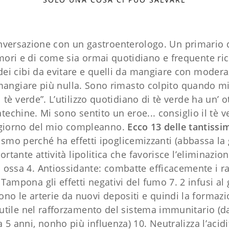
nversazione con un gastroenterologo. Un primario
mori e di come sia ormai quotidiano e frequente rice
 dei cibi da evitare e quelli da mangiare con moder
angiare più nulla. Sono rimasto colpito quando mi h
è verde”. L’utilizzo quotidiano di tè verde ha un’ o
atechine. Mi sono sentito un eroe... consiglio il tè
il giorno del mio compleanno.
Ecco 13 delle tantissi
smo perché ha effetti ipoglicemizzanti (abbassa la 
tante attività lipolitica che favorisce l’eliminazion
 ossa 4. Antiossidante: combatte efficacemente i radi
 Tampona gli effetti negativi del fumo 7. 2 infusi al
no le arterie da nuovi depositi e quindi la formazi
a utile nel rafforzamento del sistema immunitario (
ca 5 anni, nonho più influenza) 10. Neutralizza l’ac