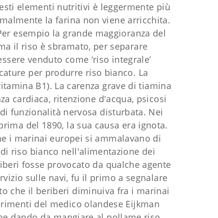
questi elementi nutritivi è leggermente più
normalmente la farina non viene arricchita.
i. Per esempio la grande maggioranza del
ma il riso è sbramato, per separare
essere venduto come ‘riso integrale’
cature per produrre riso bianco. La
(vitamina B1). La carenza grave di tiamina
nza cardiaca, ritenzione d'acqua, psicosi
 di funzionalità nervosa disturbata. Nei
 prima del 1890, la sua causa era ignota.
he i marinai europei si ammalavano di
di riso bianco nell'alimentazione dei
eriberi fosse provocato da qualche agente
izio sulle navi, fu il primo a segnalare
o che il beriberi diminuiva fra i marinai
sperimenti del medico olandese Eijkman
 che dando da mangiare al pollame riso