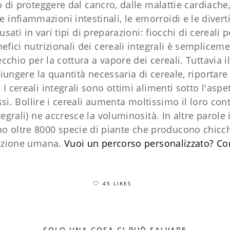
o di proteggere dal cancro, dalle malattie cardiache
le infiammazioni intestinali, le emorroidi e le divert
sati in vari tipi di preparazioni: fiocchi di cereali p
fici nutrizionali dei cereali integrali è semplicemen
ecchio per la cottura a vapore dei cereali. Tuttavia 
iungere la quantità necessaria di cereale, riportar
 cereali integrali sono ottimi alimenti sotto l'aspet
essi. Bollire i cereali aumenta moltissimo il loro co
tegrali) ne accresce la voluminosità. In altre parole i
 oltre 8000 specie di piante che producono chicch
tazione umana.
Vuoi un percorso personalizzato?
Co
45 LIKES
SOLO UNA COSA CI PUÒ SALVARE