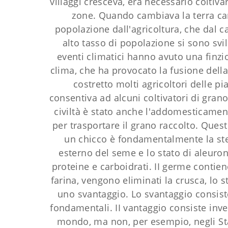
villaggi cresceva, era necessario coltivar
zone. Quando cambiava la terra ca
popolazione dall'agricoltura, che dal ca
alto tasso di popolazione si sono svi
eventi climatici hanno avuto una finzi
clima, che ha provocato la fusione della
costretto molti agricoltori delle p
consentiva ad alcuni coltivatori di grano
civiltà è stato anche l'addomesticament
per trasportare il grano raccolto. Que
un chicco è fondamentalmente la stess
esterno del seme e lo stato di aleur
proteine e carboidrati. II germe contie
farina, vengono eliminati la crusca, lo
uno svantaggio. Lo svantaggio consiste
fondamentali. II vantaggio consiste inve
mondo, ma non, per esempio, negli Stati