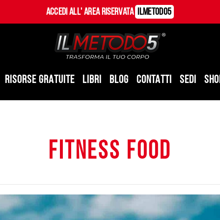
Accedi all' Area Riservata
ILMetodo5
RISORSE GRATUITE
LIBRI
BLOG
CONTATTI
SEDI
SHO
fitness food