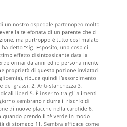
 di un nostro ospedale partenopeo molto
vere la telefonata di un parente che ci
azione, ma purtroppo è tutto così malato
a detto “sig. Esposito, una cosa ci
ttimo effetto disintossicante data la
 verde ormai da anni ed io personalmente
me proprietà di questa pozione inviataci
glicemia), riduce quindi l’assorbimento
e dei grassi. 2. Anti-stanchezza 3.
cali liberi 5. È inserito tra gli alimenti
 giorno sembrano ridurre il rischio di
one di nuove placche nella carotide 8.
da quando prendo il tè verde in modo
idità di stomaco 11. Sembra efficace come