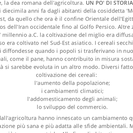
e, la dea romana dell'agricoltura.
UN PO' DI STORI
i diecimila anni fa dagli abitanti della cosiddetta 
st, da quello che ora è il confine Orientale dell'Egi
os dell'Iran occidentale fino al Golfo Persico. Al
IV millennio a.C. la coltivazione del miglio era diff
iso era coltivato nel Sud-Est asiatico. I cereali sec
 diffondesse quando i popoli si trasferivano in nuov
ali, come il pane, hanno contribuito in misura sostan
tà si sarebbe evoluta in un altro modo. Diversi fatt
coltivazione dei cereali:
l'aumento della popolazione;
i cambiamenti climatici;
l'addomesticamento degli animali;
lo sviluppo del commercio.
 dall'agricoltura hanno innescato un cambiamento q
azione più sana e più adatta alle sfide ambientali