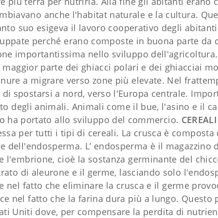
e più terra per nutrirla. Alla fine gli abitanti eran
mbiavano anche l'habitat naturale e la cultura. Qu
nto suo esigeva il lavoro cooperativo degli abitanti d
luppate perché erano composte in buona parte da co
one importantissima nello sviluppo dell'agricoltura
 maggior parte dei ghiacci polari e dei ghiacciai m
ianure a migrare verso zone più elevate. Nel fratte
 di spostarsi a nord, verso l'Europa centrale. Import
o degli animali. Animali come il bue, l'asino e il c
sto ha portato allo sviluppo del commercio.
CEREALI
a per tutti i tipi di cereali. La crusca è composta
one dell'endosperma. L’ endosperma è il magazzino 
ne l'embrione, cioè la sostanza germinante del chic
 strato di aleurone e il germe, lasciando solo l'en
 nel fatto che eliminare la crusca e il germe provoca
ce nel fatto che la farina dura più a lungo. Questo
 Uniti dove, per compensare la perdita di nutrienti,