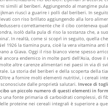
mi simili al beriberi. Aggiungendo al mangime pula d
ijkman riuscì a guarire i polli dal beriberi. In segu
llevati con riso brillato aggiungendo alla loro alimen
dedussero correttamente che il cibo conteneva qualc
ondra, isolò dalla pula di riso la sostanza che, a su
na’. In realtà, come si scoprì in seguito, quella ch
Nel 1926 la tiamina pura, cioè la vera vitamina anti 
ano a Giava. Oggi il riso bianco viene spesso arricch
i è ancora endemico in molte parti dell’Asia, dove il 
e molte altre carenze alimentari nei paesi in via di
. La storia del beriberi e della scoperta della tiam
. Oltre a fornire molti elementi nutritivi, i cereali in
sconosciute dalle proprietà salutari.
Invece di togl
 cibo un piccolo numero di questi elementi in for
no una fonte primaria di carboidrati complessi, di fi
elle proteine nei cereali integrali è superiore a quel