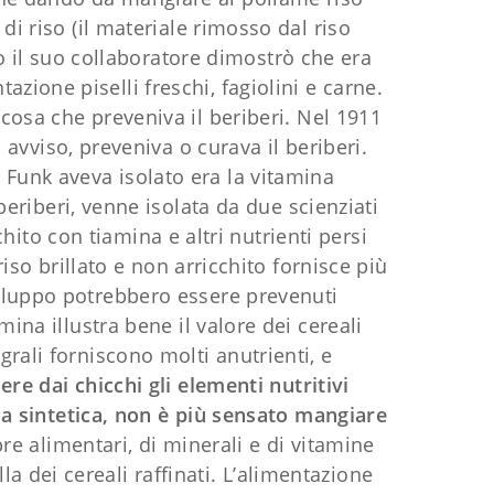
i riso (il materiale rimosso dal riso
ito il suo collaboratore dimostrò che era
tazione piselli freschi, fagiolini e carne.
osa che preveniva il beriberi. Nel 1911
o avviso, preveniva o curava il beriberi.
e Funk aveva isolato era la vitamina
beriberi, venne isolata da due scienziati
ito con tiamina e altri nutrienti persi
riso brillato e non arricchito fornisce più
 sviluppo potrebbero essere prevenuti
ina illustra bene il valore dei cereali
tegrali forniscono molti anutrienti, e
iere dai chicchi gli elementi nutritivi
ma sintetica, non è più sensato mangiare
bre alimentari, di minerali e di vitamine
la dei cereali raffinati. L’alimentazione