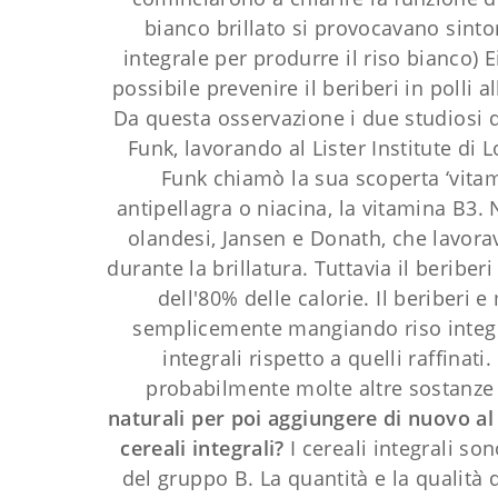
bianco brillato si provocavano sinto
integrale per produrre il riso bianco) E
possibile prevenire il beriberi in polli a
Da questa osservazione i due studiosi 
Funk, lavorando al Lister Institute di L
Funk chiamò la sua scoperta ‘vitami
antipellagra o niacina, la vitamina B3. 
olandesi, Jansen e Donath, che lavorav
durante la brillatura. Tuttavia il beriber
dell'80% delle calorie. Il beriberi 
semplicemente mangiando riso integrale
integrali rispetto a quelli raffinati
probabilmente molte altre sostanze 
naturali per poi aggiungere di nuovo al
cereali integrali?
I cereali integrali so
del gruppo B. La quantità e la qualità d