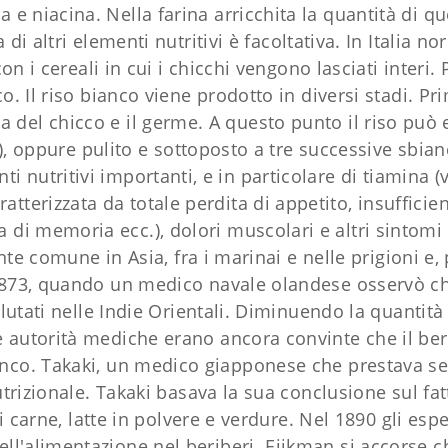
ina e niacina. Nella farina arricchita la quantità di 
a di altri elementi nutritivi è facoltativa. In Italia 
on i cereali in cui i chicchi vengono lasciati inter
 Il riso bianco viene prodotto in diversi stadi. Pri
 del chicco e il germe. A questo punto il riso può 
), oppure pulito e sottoposto a tre successive sbian
ti nutritivi importanti, e in particolare di tiamina 
ratterizzata da totale perdita di appetito, insufficie
a di memoria ecc.), dolori muscolari e altri sintomi
ente comune in Asia, fra i marinai e nelle prigioni e,
l 1873, quando un medico navale olandese osservò c
utati nelle Indie Orientali. Diminuendo la quantità 
le autorità mediche erano ancora convinte che il b
ianco. Takaki, un medico giapponese che prestava serv
rizionale. Takaki basava la sua conclusione sul fatt
 carne, latte in polvere e verdure. Nel 1890 gli e
ell'alimentazione nel beriberi. Eijkman si accorse