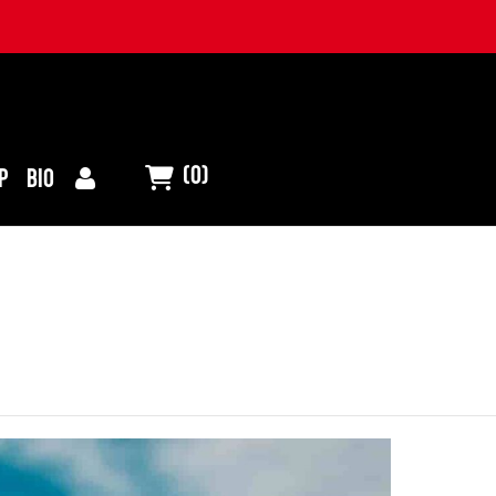
(0)
P
BIO