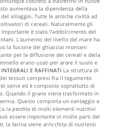
o comunque costretti a trasferirsi in nuove
esto aumentava la dipendenza della
el villaggio. Tutte le antiche civiltà ad
ltivatori di cereali. Naturalmente gli
. Importante è stato l'addolcimento del
ontani. L’aumento del livello del mare ha
mpo la fusione dei ghiacciai montani
ante per la diffusione dei cereali e della
ammello erano usati per arare il suolo e
 INTEGRALI E RAFFINATI
La struttura di
 dei tessuti compresi fra il tegumento
del seme ed è composto soprattutto di
co. Quando il grano viene trasformato in
dosperma. Questo comporta un vantaggio e
 la perdita di molti elementi nutritivi
 può essere importante in molte parti del
 la farina viene arricchita di nutrienti