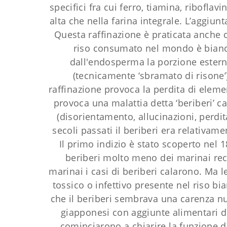
specifici fra cui ferro, tiamina, riboflav
alta che nella farina integrale. L’aggiunt
Questa raffinazione è praticata anche c
riso consumato nel mondo è bianco.
dall'endosperma la porzione esterna
(tecnicamente ‘sbramato di risone’
raffinazione provoca la perdita di elemen
provoca una malattia detta ‘beriberi’ ca
(disorientamento, allucinazioni, perdit
secoli passati il beriberi era relativam
Il primo indizio è stato scoperto ne
beriberi molto meno dei marinai recl
marinai i casi di beriberi calarono. Ma 
tossico o infettivo presente nel riso b
che il beriberi sembrava una carenza nut
giapponesi con aggiunte alimentari di
cominciarono a chiarire la funzione d