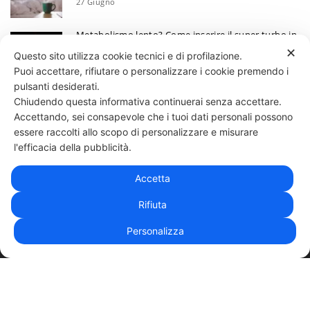
27 Giugno
Metabolismo lento? Come inserire il super turbo in
6 mosse
✕
Questo sito utilizza cookie tecnici e di profilazione.
13 Giugno
Puoi accettare, rifiutare o personalizzare i cookie premendo i
Ecco perchè devi annotare i tuoi progressi
pulsanti desiderati.
Chiudendo questa informativa continuerai senza accettare.
30 Maggio
Accettando, sei consapevole che i tuoi dati personali possono
essere raccolti allo scopo di personalizzare e misurare
331 818 4777
DANIELE ESPOSITO
PARTITA IVA:
08510111217
POWERED BY
l'efficacia della pubblicità.
EXP CONSULTING
| DISCLAIMER
| COOKIE POLICY
Accetta
| NEWSLETTER
Rifiuta
Personalizza
|
PRIVACY POLICY