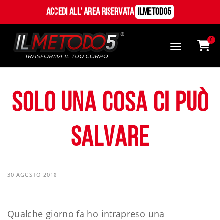
Accedi all' Area Riservata
ILMetodo5
0
Solo una cosa ci può
salvare
30 AGOSTO 2018
Qualche giorno fa ho intrapreso una