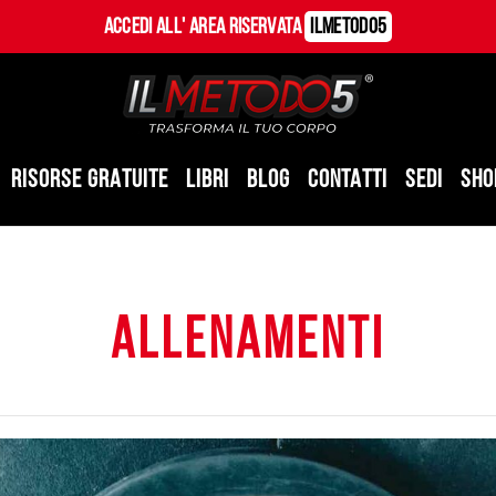
Accedi all' Area Riservata
ILMetodo5
RISORSE GRATUITE
LIBRI
BLOG
CONTATTI
SEDI
SHO
allenamenti