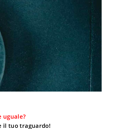
re uguale?
 il tuo traguardo!