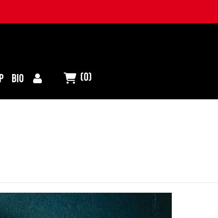
(0)
P
BIO