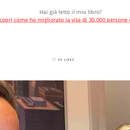
Hai già letto il mio libro?
scopri come ho migliorato la vita di 30.000 persone
55 LIKES