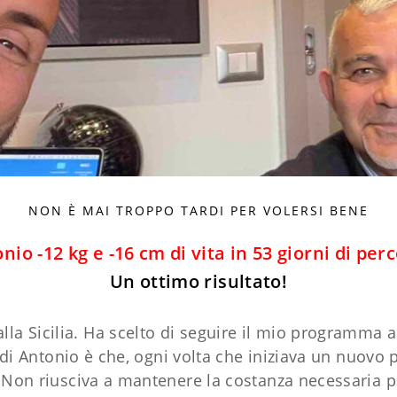
NON È MAI TROPPO TARDI PER VOLERSI BENE
nio -12 kg e -16 cm di vita in 53 giorni di per
Un ottimo risultato!
lla Sicilia. Ha scelto di seguire il mio programm
 di Antonio è che, ogni volta che iniziava un nuovo
n riusciva a mantenere la costanza necessaria per