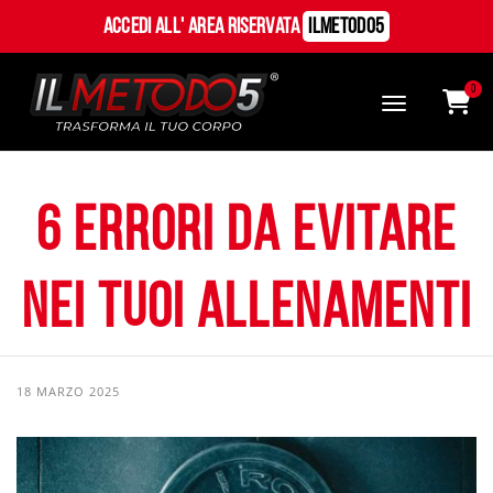
Accedi all' Area Riservata
ILMetodo5
0
6 errori da evitare
nei tuoi allenamenti
18 MARZO 2025