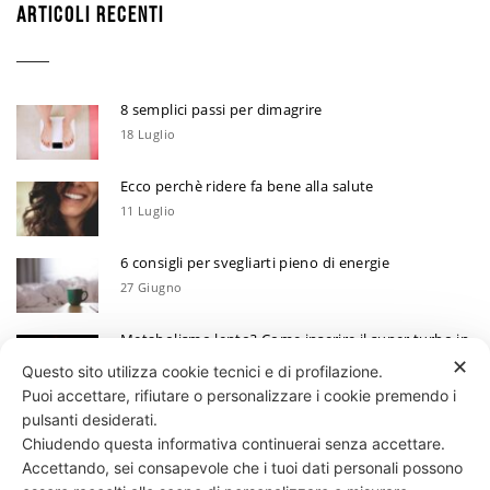
ARTICOLI RECENTI
8 semplici passi per dimagrire
18 Luglio
Ecco perchè ridere fa bene alla salute
11 Luglio
6 consigli per svegliarti pieno di energie
27 Giugno
Metabolismo lento? Come inserire il super turbo in
6 mosse
✕
Questo sito utilizza cookie tecnici e di profilazione.
13 Giugno
Puoi accettare, rifiutare o personalizzare i cookie premendo i
Ecco perchè devi annotare i tuoi progressi
pulsanti desiderati.
Chiudendo questa informativa continuerai senza accettare.
30 Maggio
Accettando, sei consapevole che i tuoi dati personali possono