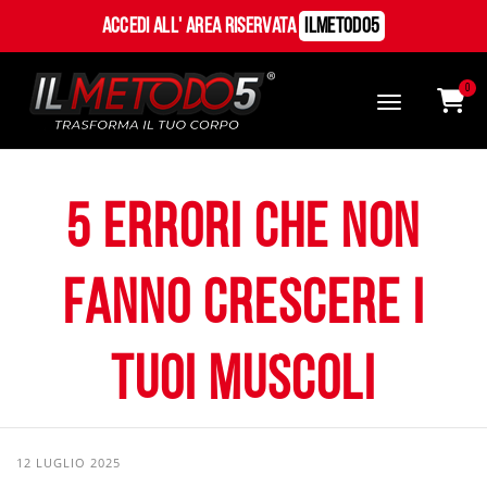
Accedi all' Area Riservata
ILMetodo5
0
5 errori che non
fanno crescere i
tuoi muscoli
12 LUGLIO 2025