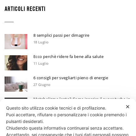
ARTICOLI RECENTI
8 semplici passi per dimagrire
18 Luglio
Ecco perchè ridere fa bene alla salute
11 Luglio
6 consigli per svegliarti pieno di energie
27 Giugno
Metabolismo lento? Come inserire il super turbo in
6 mosse
✕
Questo sito utilizza cookie tecnici e di profilazione.
13 Giugno
Puoi accettare, rifiutare o personalizzare i cookie premendo i
Ecco perchè devi annotare i tuoi progressi
pulsanti desiderati.
Chiudendo questa informativa continuerai senza accettare.
30 Maggio
Accettando, sei consapevole che i tuoi dati personali possono