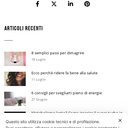
ARTICOLI RECENTI
8 semplici passi per dimagrire
18 Luglio
Ecco perchè ridere fa bene alla salute
11 Luglio
6 consigli per svegliarti pieno di energie
27 Giugno
Metabolismo lento? Come inserire il super turbo in
6 mosse
✕
Questo sito utilizza cookie tecnici e di profilazione.
13 Giugno
Puoi accettare, rifiutare o personalizzare i cookie premendo i