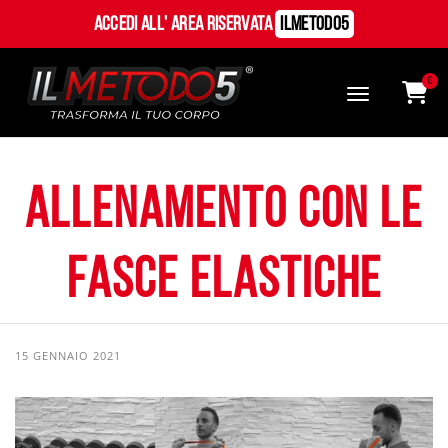
Accedi all' Area Riservata
ILMetodo5
0
Allenamento con le
fasce elastiche
15 GENNAIO 2021