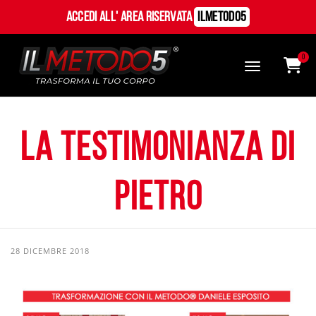
Accedi all' Area Riservata
ILMetodo5
0
La testimonianza di
Pietro
28 DICEMBRE 2018