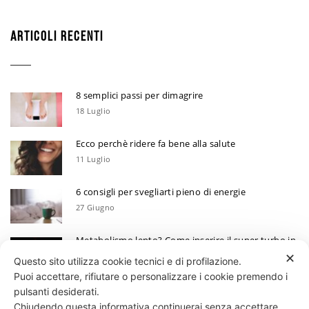
ARTICOLI RECENTI
8 semplici passi per dimagrire
18 Luglio
Ecco perchè ridere fa bene alla salute
11 Luglio
6 consigli per svegliarti pieno di energie
27 Giugno
Metabolismo lento? Come inserire il super turbo in
6 mosse
✕
Questo sito utilizza cookie tecnici e di profilazione.
13 Giugno
Puoi accettare, rifiutare o personalizzare i cookie premendo i
Ecco perchè devi annotare i tuoi progressi
pulsanti desiderati.
Chiudendo questa informativa continuerai senza accettare.
30 Maggio