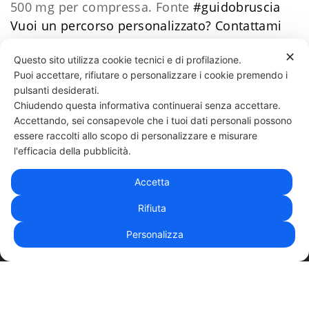
500 mg per compressa. Fonte
#
guidobruscia
Vuoi un percorso personalizzato?
​Contattami
Daniele Esposito
✕
Questo sito utilizza cookie tecnici e di profilazione.
Puoi accettare, rifiutare o personalizzare i cookie premendo i
41 LIKES
pulsanti desiderati.
Chiudendo questa informativa continuerai senza accettare.
Accettando, sei consapevole che i tuoi dati personali possono
essere raccolti allo scopo di personalizzare e misurare
331 818 4777
DANIELE ESPOSITO
PARTITA IVA:
08510111217
POWERED BY
l'efficacia della pubblicità.
EXP CONSULTING
| DISCLAIMER
| COOKIE POLICY
Accetta
| NEWSLETTER
Rifiuta
Personalizza
|
PRIVACY POLICY