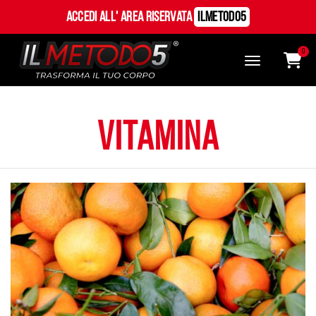
Accedi all' Area Riservata
ILMetodo5
0
vitamina