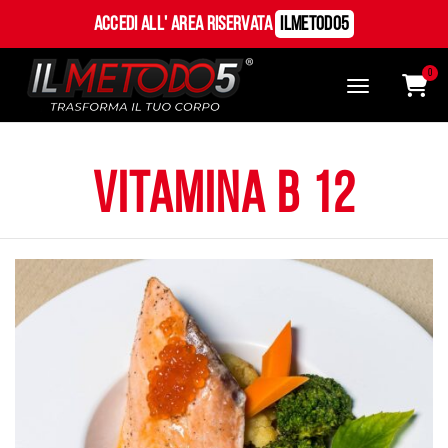
Accedi all' Area Riservata
ILMetodo5
0
vitamina b 12