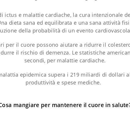
 di ictus e malattie cardiache, la cura intenzionale de
na dieta sana ed equilibrata e una sana attività fis
duzione della probabilità di un evento cardiovascola
ari per il cuore possono aiutare a ridurre il colest
 ridurre il rischio di demenza. Le statistiche americ
secondi, per malattie cardiache.
alattia epidemica supera i 219 miliardi di dollari all
produttività e spese mediche.
Cosa mangiare per mantenere il cuore in salute