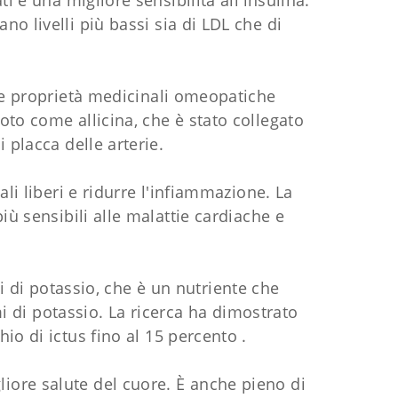
i e una migliore sensibilità all'insulina.
o livelli più bassi sia di LDL che di
sue proprietà medicinali omeopatiche
oto come allicina, che è stato collegato
 placca delle arterie.
li liberi e ridurre l'infiammazione. La
iù sensibili alle malattie cardiache e
i di potassio, che è un nutriente che
 di potassio. La ricerca ha dimostrato
io di ictus fino al 15 percento .
gliore salute del cuore. È anche pieno di