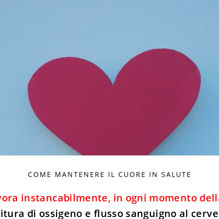
COME MANTENERE IL CUORE IN SALUTE
avora instancabilmente, in ogni momento dell
tura di ossigeno e flusso sanguigno al cervell