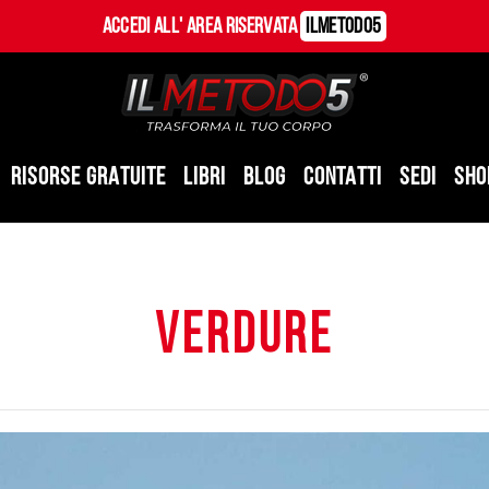
Accedi all' Area Riservata
ILMetodo5
RISORSE GRATUITE
LIBRI
BLOG
CONTATTI
SEDI
SHO
verdure