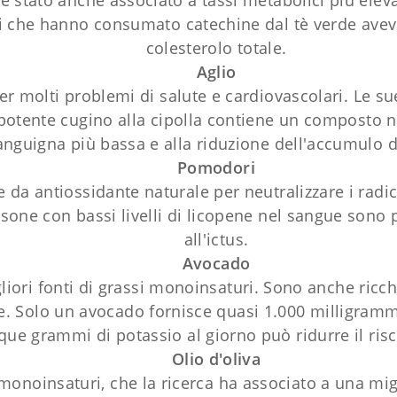
 è stato anche associato a tassi metabolici più elevat
ti che hanno consumato catechine dal tè verde avevan
colesterolo totale.
Aglio
per molti problemi di salute e cardiovascolari. Le 
 potente cugino alla cipolla contiene un composto n
anguigna più bassa e alla riduzione dell'accumulo di
Pomodori
 da antiossidante naturale per neutralizzare i radica
sone con bassi livelli di licopene nel sangue sono p
all'ictus.
Avocado
iori fonti di grassi monoinsaturi. Sono anche ricch
e. Solo un avocado fornisce quasi 1.000 milligrammi
que grammi di potassio al giorno può ridurre il risch
Olio d'oliva
si monoinsaturi, che la ricerca ha associato a una mi