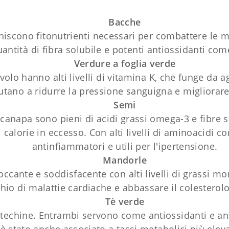
Bacche
rniscono fitonutrienti necessari per combattere le 
antità di fibra solubile e potenti antiossidanti come
Verdure a foglia verde
volo hanno alti livelli di vitamina K, che funge da 
iutano a ridurre la pressione sanguigna e migliorare
Semi
 canapa sono pieni di acidi grassi omega-3 e fibre sa
 calorie in eccesso. Con alti livelli di aminoacidi co
antinfiammatori e utili per l'ipertensione.
Mandorle
ante e soddisfacente con alti livelli di grassi mono
chio di malattie cardiache e abbassare il colesterolo
Tè verde
e catechine. Entrambi servono come antiossidanti e a