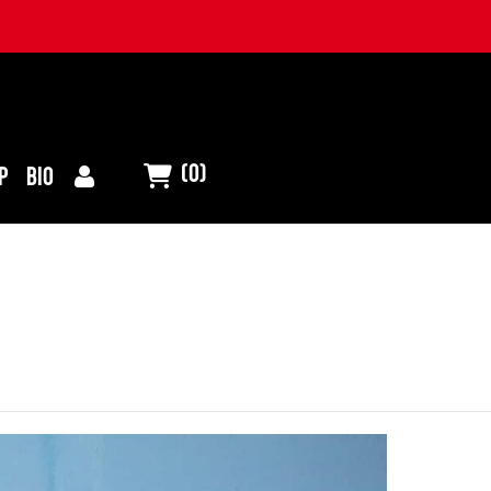
(0)
P
BIO