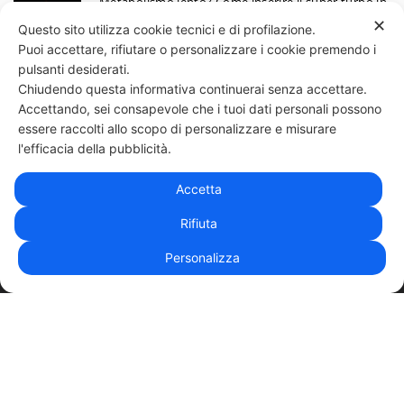
Metabolismo lento? Come inserire il super turbo in
6 mosse
✕
Questo sito utilizza cookie tecnici e di profilazione.
13 Giugno
Puoi accettare, rifiutare o personalizzare i cookie premendo i
Ecco perchè devi annotare i tuoi progressi
pulsanti desiderati.
Chiudendo questa informativa continuerai senza accettare.
30 Maggio
Accettando, sei consapevole che i tuoi dati personali possono
essere raccolti allo scopo di personalizzare e misurare
331 818 4777
DANIELE ESPOSITO
PARTITA IVA:
08510111217
POWERED BY
l'efficacia della pubblicità.
EXP CONSULTING
| DISCLAIMER
| COOKIE POLICY
Accetta
| NEWSLETTER
Rifiuta
Personalizza
|
PRIVACY POLICY