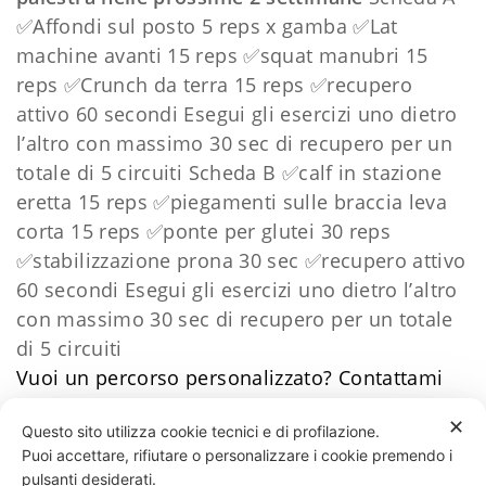
✅Affondi sul posto 5 reps x gamba ✅Lat
machine avanti 15 reps ✅squat manubri 15
reps ✅Crunch da terra 15 reps ✅recupero
attivo 60 secondi Esegui gli esercizi uno dietro
l’altro con massimo 30 sec di recupero per un
totale di 5 circuiti Scheda B ✅calf in stazione
eretta 15 reps ✅piegamenti sulle braccia leva
corta 15 reps ✅ponte per glutei 30 reps
✅stabilizzazione prona 30 sec ✅recupero attivo
60 secondi Esegui gli esercizi uno dietro l’altro
con massimo 30 sec di recupero per un totale
di 5 circuiti
Vuoi un percorso personalizzato?
​Contattami
Daniele Esposito
✕
Questo sito utilizza cookie tecnici e di profilazione.
Puoi accettare, rifiutare o personalizzare i cookie premendo i
41 LIKES
pulsanti desiderati.