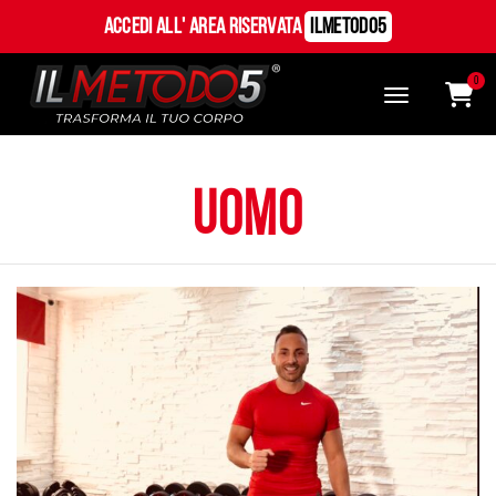
Accedi all' Area Riservata
ILMetodo5
0
uomo