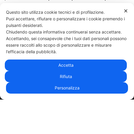
https://www.danieleesposito.it/d90-glutei
✕
Questo sito utilizza cookie tecnici e di profilazione.
Puoi accettare, rifiutare o personalizzare i cookie premendo i
64 LIKES
pulsanti desiderati.
Chiudendo questa informativa continuerai senza accettare.
Accettando, sei consapevole che i tuoi dati personali possono
essere raccolti allo scopo di personalizzare e misurare
331 818 4777
DANIELE ESPOSITO
PARTITA IVA:
08510111217
POWERED BY
l'efficacia della pubblicità.
EXP CONSULTING
| DISCLAIMER
| COOKIE POLICY
Accetta
| NEWSLETTER
Rifiuta
Personalizza
|
PRIVACY POLICY