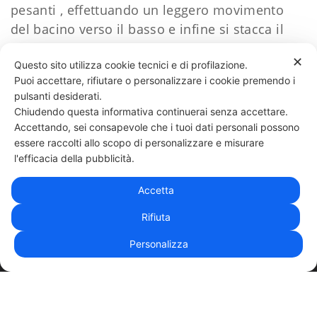
pesanti , effettuando un leggero movimento
del bacino verso il basso e infine si stacca il
bilanciere.
✕
Questo sito utilizza cookie tecnici e di profilazione.
Puoi accettare, rifiutare o personalizzare i cookie premendo i
65 LIKES
pulsanti desiderati.
Chiudendo questa informativa continuerai senza accettare.
Accettando, sei consapevole che i tuoi dati personali possono
essere raccolti allo scopo di personalizzare e misurare
331 818 4777
DANIELE ESPOSITO
PARTITA IVA:
08510111217
POWERED BY
l'efficacia della pubblicità.
EXP CONSULTING
| DISCLAIMER
| COOKIE POLICY
Accetta
| NEWSLETTER
Rifiuta
Personalizza
|
PRIVACY POLICY