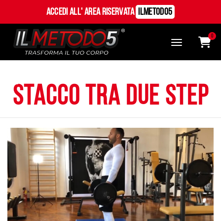
Accedi all' Area Riservata
ILMetodo5
0
stacco tra due step