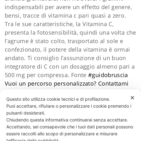
indispensabili per avere un effetto del genere,
bensi, tracce di vitamina c pari quasi a zero.
Tra le sue caratteristiche, la Vitamina C,
presenta la fotosensibilità, quindi una volta che
l’agrume è stato colto, trasportato al sole e
confezionato, il potere della vitamina è ormai
andato. Ti consiglio l’assunzione di un buon
integratore di C con un dosaggio almeno pari a
500 mg per compressa. Fonte
#
guidobruscia
Vuoi un percorso personalizzato?
​Contattami
Daniele Esposito
✕
Questo sito utilizza cookie tecnici e di profilazione.
Puoi accettare, rifiutare o personalizzare i cookie premendo i
40 LIKES
pulsanti desiderati.
Chiudendo questa informativa continuerai senza accettare.
Accettando, sei consapevole che i tuoi dati personali possono
essere raccolti allo scopo di personalizzare e misurare
331 818 4777
DANIELE ESPOSITO
PARTITA IVA:
08510111217
POWERED BY
l'efficacia della pubblicità.