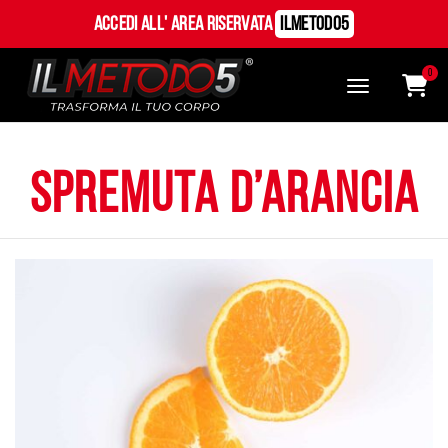
Accedi all' Area Riservata
ILMetodo5
0
spremuta d’arancia