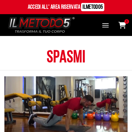
Accedi all' Area Riservata
ILMetodo5
0
spasmi