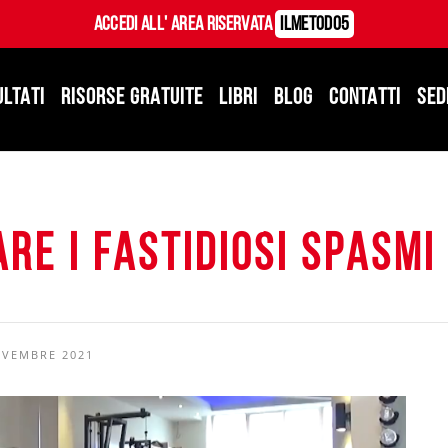
Accedi all' Area Riservata
ILMetodo5
ULTATI
RISORSE GRATUITE
LIBRI
BLOG
CONTATTI
SED
are i fastidiosi spasmi
OVEMBRE 2021