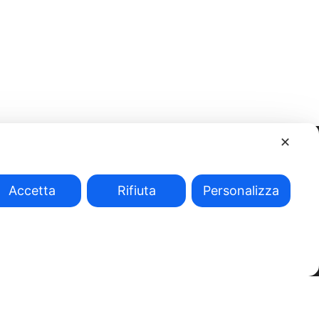
✕
Accetta
Rifiuta
Personalizza