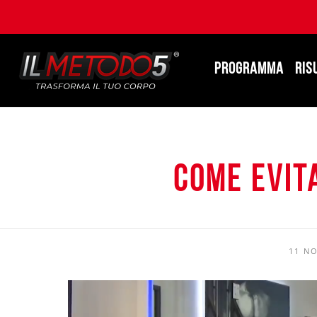
PROGRAMMA
RIS
Come evit
11 N