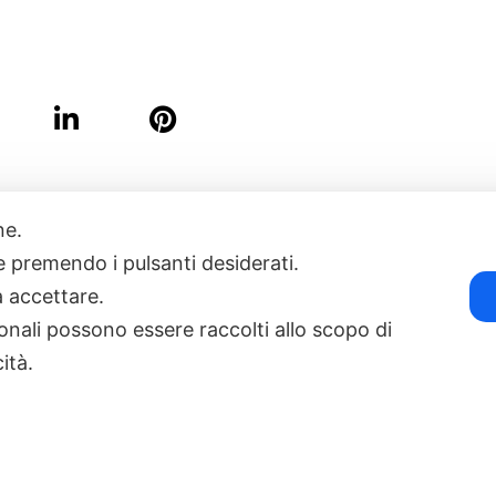
one.
17
POWERED BY EXP CONSULTING
| DISCLAIMER
| COOKIE POLICY
ie premendo i pulsanti desiderati.
a accettare.
onali possono essere raccolti allo scopo di
cità.