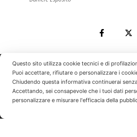
Questo sito utilizza cookie tecnici e di profilazi
331 818 4777
DANIELE ESPOSITO
PARTITA IVA:
085101112
Puoi accettare, rifiutare o personalizzare i cook
Chiudendo questa informativa continuerai senz
| NEWSLETTER
Accettando, sei consapevole che i tuoi dati pers
personalizzare e misurare l'efficacia della pubbli
|
PRIVACY POLICY