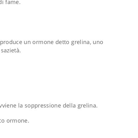
 di fame.
o produce un ormone detto grelina, uno
e sazietà.
iene la soppressione della grelina.
sto ormone.