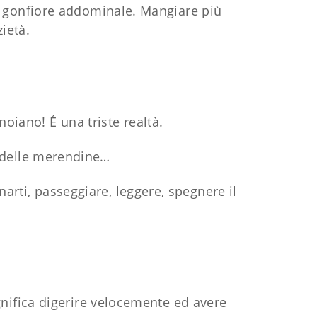
 gonfiore addominale. Mangiare più
zietà.
iano! É una triste realtà.
le delle merendine…
arti, passeggiare, leggere, spegnere il
nifica digerire velocemente ed avere