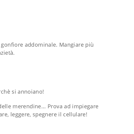
 gonfiore addominale. Mangiare più
zietà.
rchè si annoiano!
e delle merendine... Prova ad impiegare
re, leggere, spegnere il cellulare!