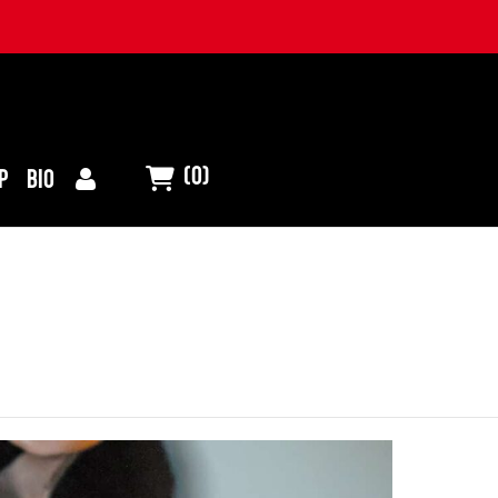
(0)
P
BIO