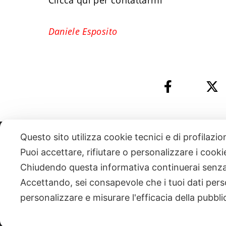
Clicca qui per contattarmi
Daniele Esposito
Questo sito utilizza cookie tecnici e di profilazi
331 818 4777
DANIELE ESPOSITO
PARTITA IVA:
085101112
Puoi accettare, rifiutare o personalizzare i cook
Chiudendo questa informativa continuerai senz
| NEWSLETTER
Accettando, sei consapevole che i tuoi dati pers
personalizzare e misurare l'efficacia della pubbli
|
PRIVACY POLICY