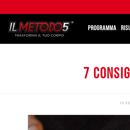
PROGRAMMA
RIS
7 consig
10 F