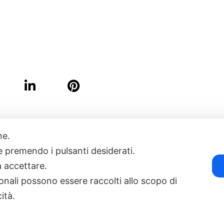
one.
17
POWERED BY EXP CONSULTING
| DISCLAIMER
| COOKIE POLICY
ie premendo i pulsanti desiderati.
a accettare.
onali possono essere raccolti allo scopo di
cità.