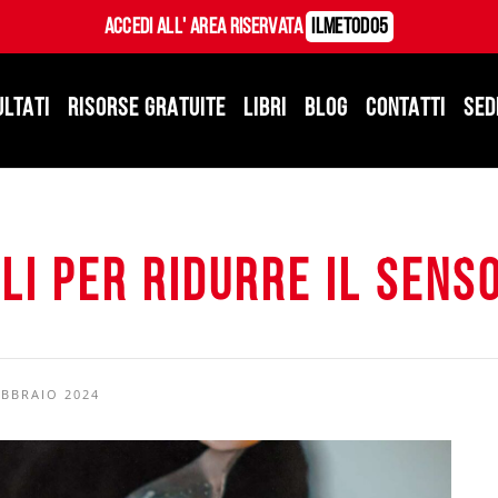
Accedi all' Area Riservata
ILMetodo5
ULTATI
RISORSE GRATUITE
LIBRI
BLOG
CONTATTI
SED
li per ridurre il sens
EBBRAIO 2024