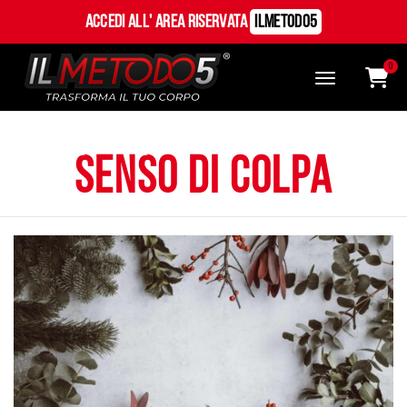
Accedi all' Area Riservata
ILMetodo5
0
senso di colpa