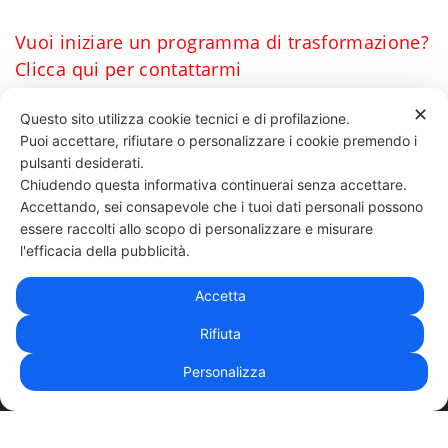
Vuoi iniziare un programma di trasformazione?
Clicca qui per contattarmi
Daniele Esposito
✕
Questo sito utilizza cookie tecnici e di profilazione.
Puoi accettare, rifiutare o personalizzare i cookie premendo i
50 LIKES
pulsanti desiderati.
Chiudendo questa informativa continuerai senza accettare.
Accettando, sei consapevole che i tuoi dati personali possono
essere raccolti allo scopo di personalizzare e misurare
331 818 4777
DANIELE ESPOSITO
PARTITA IVA:
08510111217
POWERED BY
l'efficacia della pubblicità.
EXP CONSULTING
| DISCLAIMER
| COOKIE POLICY
Accetta
| NEWSLETTER
Rifiuta
Personalizza
|
PRIVACY POLICY