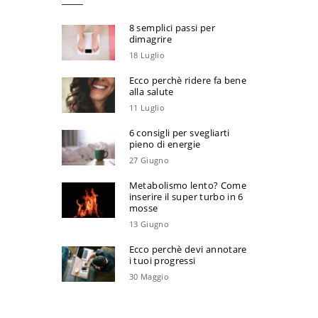
8 semplici passi per
dimagrire
18 Luglio
Ecco perchè ridere fa bene
alla salute
11 Luglio
6 consigli per svegliarti
pieno di energie
27 Giugno
Metabolismo lento? Come
inserire il super turbo in 6
mosse
13 Giugno
Ecco perchè devi annotare
i tuoi progressi
30 Maggio