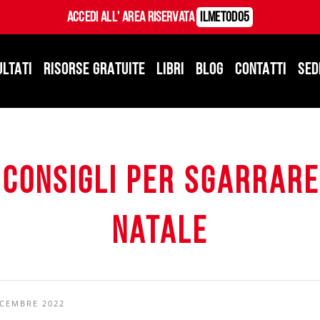
Accedi all' Area Riservata
ILMetodo5
ULTATI
RISORSE GRATUITE
LIBRI
BLOG
CONTATTI
SED
 consigli per sgarrar
Natale
ICEMBRE 2022