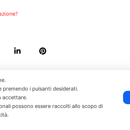
azione?
one.
17
POWERED BY EXP CONSULTING
| DISCLAIMER
| COOKIE POLICY
ie premendo i pulsanti desiderati.
a accettare.
onali possono essere raccolti allo scopo di
cità.