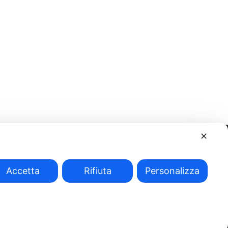
✕
Accetta
Rifiuta
Personalizza