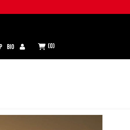
(0)
P
BIO