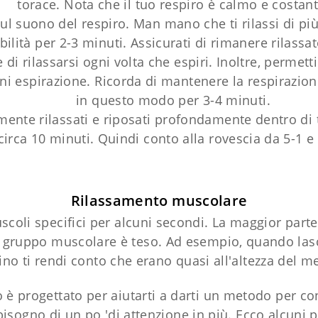
torace. Nota che il tuo respiro è calmo e costant
l suono del respiro. Man mano che ti rilassi di più,
ilità per 2-3 minuti. Assicurati di rimanere rilassato
 di rilassarsi ogni volta che espiri. Inoltre, permet
gni espirazione. Ricorda di mantenere la respirazion
in questo modo per 3-4 minuti.
nte rilassati e riposati profondamente dentro di te
 circa 10 minuti. Quindi conto alla rovescia da 5-1 e 
Rilassamento muscolare
coli specifici per alcuni secondi. La maggior part
ruppo muscolare è teso. Ad esempio, quando lasci 
sino ti rendi conto che erano quasi all'altezza del me
 è progettato per aiutarti a darti un metodo per con
isogno di un po 'di attenzione in più. Ecco alcuni 