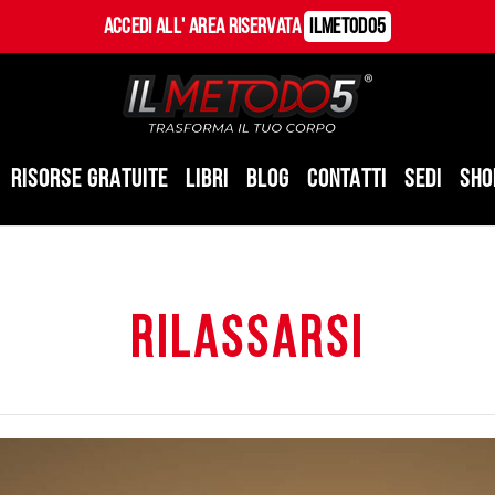
Accedi all' Area Riservata
ILMetodo5
RISORSE GRATUITE
LIBRI
BLOG
CONTATTI
SEDI
SHO
rilassarsi