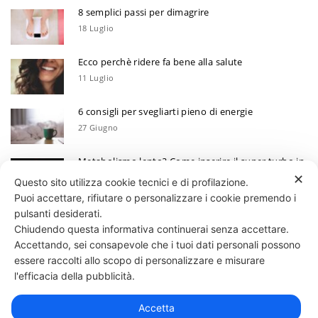
8 semplici passi per dimagrire
18 Luglio
Ecco perchè ridere fa bene alla salute
11 Luglio
6 consigli per svegliarti pieno di energie
27 Giugno
Metabolismo lento? Come inserire il super turbo in
6 mosse
✕
Questo sito utilizza cookie tecnici e di profilazione.
13 Giugno
Puoi accettare, rifiutare o personalizzare i cookie premendo i
Ecco perchè devi annotare i tuoi progressi
pulsanti desiderati.
Chiudendo questa informativa continuerai senza accettare.
30 Maggio
Accettando, sei consapevole che i tuoi dati personali possono
essere raccolti allo scopo di personalizzare e misurare
331 818 4777
DANIELE ESPOSITO
PARTITA IVA:
08510111217
POWERED BY
l'efficacia della pubblicità.
EXP CONSULTING
| DISCLAIMER
| COOKIE POLICY
Accetta