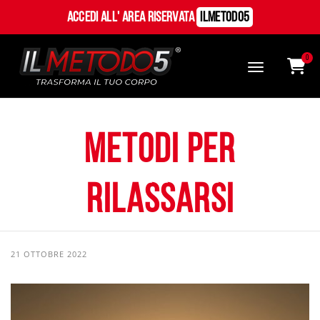
Accedi all' Area Riservata
ILMetodo5
0
Metodi per
rilassarsi
21 OTTOBRE 2022