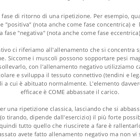
a fase di ritorno di una ripetizione. Per esempio, q
fase "positiva" (nota anche come fase concentrica) e
la fase "negativa" (nota anche come fase eccentrica)
vo ci riferiamo all'allenamento che si concentra s
izione. Siccome i muscoli possono sopportare pesi m
llevarlo, con l'allenamento negativo utilizziamo ca
olare e sviluppa il tessuto connettivo (tendini e le
elli a cui è abituato normalmente. L'elemento davve
efficace è COME abbassate il carico.
r una ripetizione classica, lasciando che si abbass
rando, dipende dall'esercizio) il più forte possibil
uindi tutto quello che riuscirete a fare è rallentarlo
passato avete fatto allenamento negativo ma non vi 