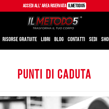
Accedi all' Area Riservata
ILMetodo5
RISORSE GRATUITE
LIBRI
BLOG
CONTATTI
SEDI
SHO
punti di caduta