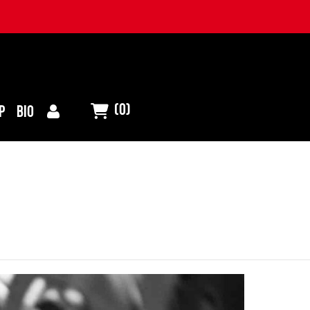
(0)
P
BIO