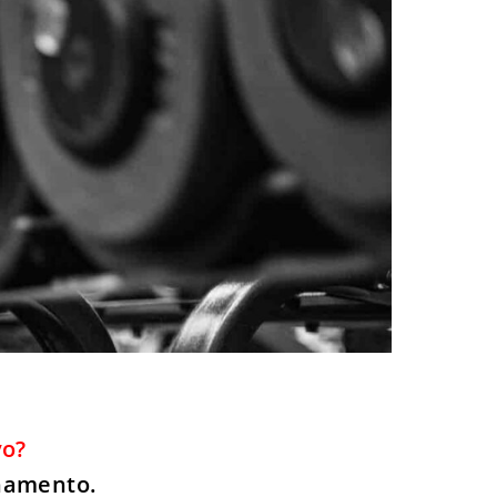
vo?
enamento.