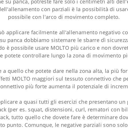
su panca, potreste fare solo i centimetri alti dell'
 dell'allenamento con parziali è la possibilità di u
possibile con l'arco di movimento completo.
uò applicare facilmente all'allenamento negativo con
e su panca dobbiamo sistemare le sbarre dì sicure
do è possibile usare MOLTO più carico e non dovrete
e potete controllare lungo la zona di movimento p
e a quello che potete dare nella zona alta, la più fo
ffetti MOLTO maggiori sul tessuto connettivo che 
 connettivo più forte aumenta il potenziale di incre
plicare a quasi tutti gli esercizi che presentano un
rack (per es. squat, distensioni, curl, rematori con 
ack, tutto quello che dovete fare è determinare dove
sto punto. Comunque, le negative parziali sono sol