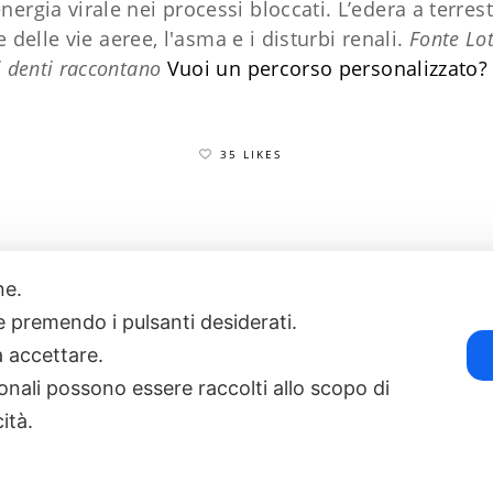
energia virale nei processi bloccati. L’edera a terres
 delle vie aeree, l'asma e i disturbi renali.
Fonte Lot
i denti raccontano
Vuoi un percorso personalizzato?
35 LIKES
one.
17
POWERED BY EXP CONSULTING
| DISCLAIMER
| COOKIE POLICY
ie premendo i pulsanti desiderati.
a accettare.
onali possono essere raccolti allo scopo di
cità.