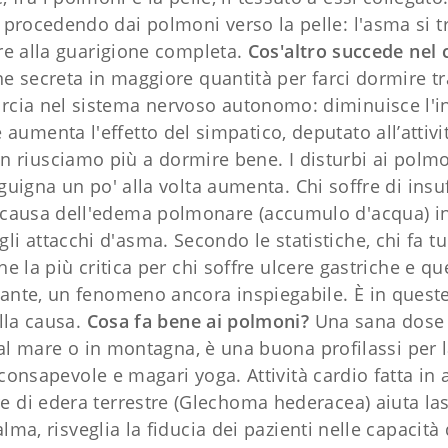
è procedendo dai polmoni verso la pelle: l'asma si
re alla guarigione completa.
Cos'altro succede nel 
 secreta in maggiore quantità per farci dormire tra
rcia nel sistema nervoso autonomo: diminuisce l'in
 aumenta l'effetto del simpatico, deputato all’attivi
, non riusciamo più a dormire bene. I disturbi ai po
guigna un po' alla volta aumenta. Chi soffre di insuf
a causa dell'edema polmonare (accumulo d'acqua) in f
gli attacchi d'asma. Secondo le statistiche, chi fa 
he la più critica per chi soffre ulcere gastriche e q
tante, un fenomeno ancora inspiegabile. È in queste 
lla causa.
Cosa fa bene ai polmoni?
Una sana dose d
al mare o in montagna, è una buona profilassi per la
consapevole e magari yoga. Attività cardio fatta in a
re di edera terrestre (Glechoma hederacea) aiuta la
lma, risveglia la fiducia dei pazienti nelle capacità