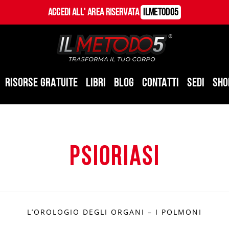
Accedi all' Area Riservata
ILMetodo5
RISORSE GRATUITE
LIBRI
BLOG
CONTATTI
SEDI
SHO
psioriasi
L’OROLOGIO DEGLI ORGANI – I POLMONI