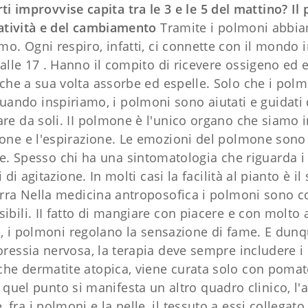
i improvvise capita tra le 3 e le 5 del mattino?
Il
eatività e del cambiamento
Tramite i polmoni abbiam
mo. Ogni respiro, infatti, ci connette con il mondo 
 alle 17 . Hanno il compito di ricevere ossigeno ed 
 che a sua volta assorbe ed espelle. Solo che i polm
 Quando inspiriamo, i polmoni sono aiutati e guidati 
e da soli. II polmone è l'unico organo che siamo 
one e l'espirazione. Le emozioni del polmone sono d
 Spesso chi ha una sintomatologia che riguarda i
 agitazione. In molti casi la facilità al pianto è il
erra Nella medicina antroposofica i polmoni sono co
ibili. II fatto di mangiare con piacere e con molto
sete, i polmoni regolano la sensazione di fame. E dun
oressia nervosa, la terapia deve sempre includere 
he dermatite atopica, viene curata solo con pomate
 quel punto si manifesta un altro quadro clinico, l'
 fra i polmoni e la pelle, il tessuto a essi collegat