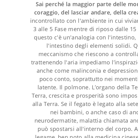
Sai perché la maggior parte delle mort
coraggio, del lasciar andare, della cr
incontrollato con l'ambiente in cui vivia
3 alle 5 Fase mentre di riposo dalle 15
questo c'è un'analogia con l'intestino,
l'intestino degli elementi solidi.
meccanismo che riescono a controllar
trattenendo l'aria impediamo l’inspirazi
anche come malinconia e depressione.
poco conto, soprattutto nei momenti di
latente. Il polmone. L’organo della T
Terra, crescita e prosperità sono imposs
alla Terra. Se il fegato è legato alla 
nei bambini, o anche caso di an
neurodermatite, malattia chiamata anc
può spostarsi all'interno del corpo. A
legame, ben noto alla medicina cinese,