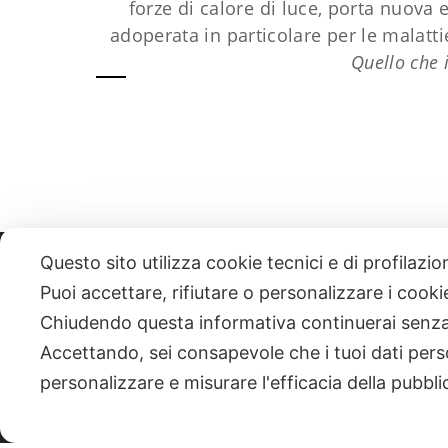
forze di calore di luce, porta nuova 
adoperata in particolare per le malattie
Quello che 
Questo sito utilizza cookie tecnici e di profilazi
331 818 4777
DANIELE ESPOSITO
PARTITA IVA:
085101112
Puoi accettare, rifiutare o personalizzare i cook
Chiudendo questa informativa continuerai senz
| NEWSLETTER
Accettando, sei consapevole che i tuoi dati pers
personalizzare e misurare l'efficacia della pubbli
|
PRIVACY POLICY