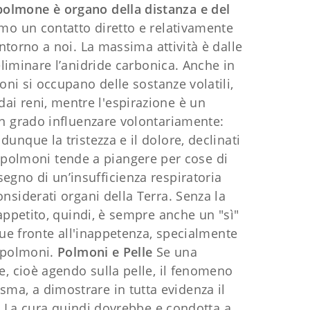
 polmone è organo della distanza e del
o un contatto diretto e relativamente
intorno a noi. La massima attività è dalle
eliminare l’anidride carbonica. Anche in
oni si occupano delle sostanze volatili,
dai reni, mentre l'espirazione è un
in grado influenzare volontariamente:
unque la tristezza e il dolore, declinati
 polmoni tende a piangere per cose di
 segno di un’insufficienza respiratoria
nsiderati organi della Terra. Senza la
 appetito, quindi, è sempre anche un "sì"
que fronte all'inappetenza, specialmente
i polmoni.
Polmoni e Pelle
Se una
, cioè agendo sulla pelle, il fenomeno
asma, a dimostrare in tutta evidenza il
o. La cura quindi dovrebbe e condotta a