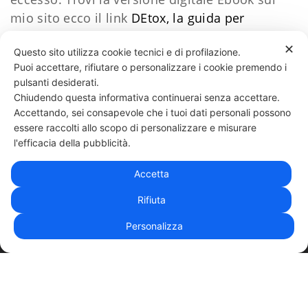
mio sito ecco il link
DEtox, la guida per
depurare il tuo corpo
✕
Questo sito utilizza cookie tecnici e di profilazione.
Puoi accettare, rifiutare o personalizzare i cookie premendo i
57 LIKES
pulsanti desiderati.
Chiudendo questa informativa continuerai senza accettare.
Accettando, sei consapevole che i tuoi dati personali possono
essere raccolti allo scopo di personalizzare e misurare
331 818 4777
DANIELE ESPOSITO
PARTITA IVA:
08510111217
POWERED BY
l'efficacia della pubblicità.
EXP CONSULTING
| DISCLAIMER
| COOKIE POLICY
Accetta
| NEWSLETTER
Rifiuta
Personalizza
|
PRIVACY POLICY