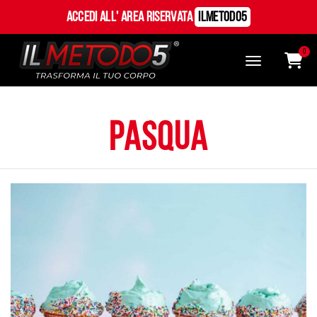
Accedi all' Area Riservata
ILMetodo5
0
pasqua