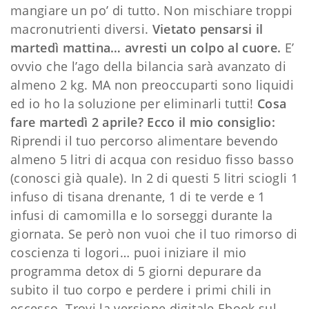
mangiare un po’ di tutto. Non mischiare troppi
macronutrienti diversi.
Vietato pensarsi il
martedì mattina… avresti un colpo al cuore.
E’
ovvio che l’ago della bilancia sarà avanzato di
almeno 2 kg. MA non preoccuparti sono liquidi
ed io ho la soluzione per eliminarli tutti!
Cosa
fare martedì 2 aprile? Ecco il mio consiglio:
Riprendi il tuo percorso alimentare bevendo
almeno 5 litri di acqua con residuo fisso basso
(conosci già quale). In 2 di questi 5 litri sciogli 1
infuso di tisana drenante, 1 di te verde e 1
infusi di camomilla e lo sorseggi durante la
giornata. Se però non vuoi che il tuo rimorso di
coscienza ti logori… puoi iniziare il mio
programma detox di 5 giorni depurare da
subito il tuo corpo e perdere i primi chili in
eccesso. Trovi la versione digitale Ebook sul