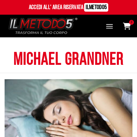
Accedi all' Area Riservata
ILMetodo5
0
Michael grandner