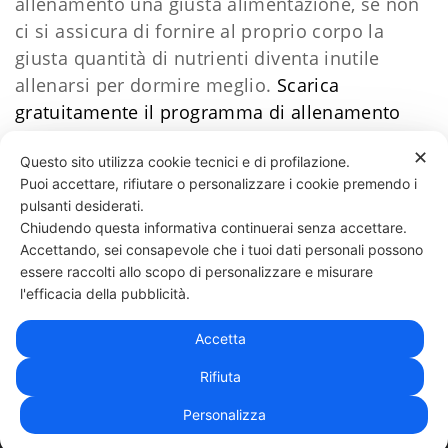
allenamento una giusta alimentazione, se non
ci si assicura di fornire al proprio corpo la
giusta quantità di nutrienti diventa inutile
allenarsi per dormire meglio.
Scarica
gratuitamente il programma di allenamento
facile
​Clicca qui
Daniele Esposito
✕
Questo sito utilizza cookie tecnici e di profilazione.
Puoi accettare, rifiutare o personalizzare i cookie premendo i
65 LIKES
pulsanti desiderati.
Chiudendo questa informativa continuerai senza accettare.
Accettando, sei consapevole che i tuoi dati personali possono
essere raccolti allo scopo di personalizzare e misurare
331 818 4777
DANIELE ESPOSITO
PARTITA IVA:
08510111217
POWERED BY
l'efficacia della pubblicità.
EXP CONSULTING
| DISCLAIMER
| COOKIE POLICY
Accetta
| NEWSLETTER
Rifiuta
Personalizza
|
PRIVACY POLICY