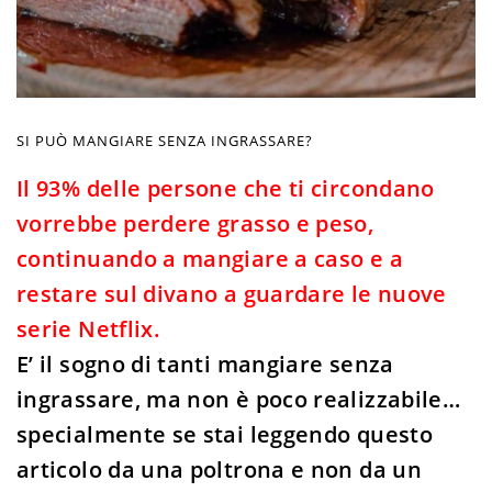
SI PUÒ MANGIARE SENZA INGRASSARE?
Il 93% delle persone che ti circondano
vorrebbe perdere grasso e peso,
continuando a mangiare a caso e a
restare sul divano a guardare le nuove
serie Netflix.
E’ il sogno di tanti mangiare senza
ingrassare, ma non è poco realizzabile…
specialmente se stai leggendo questo
articolo da una poltrona e non da un