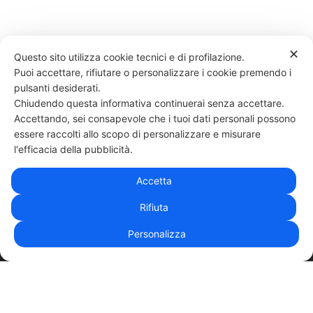
✕
Questo sito utilizza cookie tecnici e di profilazione.
Puoi accettare, rifiutare o personalizzare i cookie premendo i
37 LIKES
pulsanti desiderati.
Chiudendo questa informativa continuerai senza accettare.
Accettando, sei consapevole che i tuoi dati personali possono
essere raccolti allo scopo di personalizzare e misurare
331 818 4777
DANIELE ESPOSITO
PARTITA IVA:
08510111217
POWERED BY
l'efficacia della pubblicità.
EXP CONSULTING
| DISCLAIMER
| COOKIE POLICY
Accetta
| NEWSLETTER
Rifiuta
Personalizza
|
PRIVACY POLICY