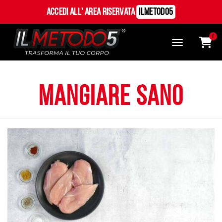
Accedi all' Area Riservata
ILMetodo5
0
mangiare sano