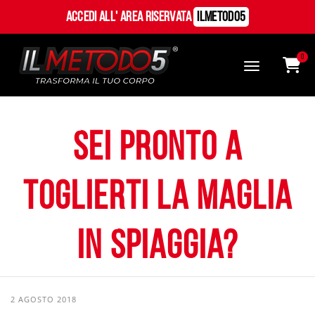
Accedi all' Area Riservata
ILMetodo5
0
Sei pronto a
toglierti la maglia
in spiaggia?
2 AGOSTO 2018