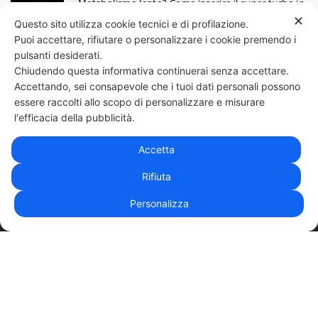
Metabolismo lento? Come inserire il super turbo in
6 mosse
✕
Questo sito utilizza cookie tecnici e di profilazione.
13 Giugno
Puoi accettare, rifiutare o personalizzare i cookie premendo i
Ecco perchè devi annotare i tuoi progressi
pulsanti desiderati.
Chiudendo questa informativa continuerai senza accettare.
30 Maggio
Accettando, sei consapevole che i tuoi dati personali possono
essere raccolti allo scopo di personalizzare e misurare
331 818 4777
DANIELE ESPOSITO
PARTITA IVA:
08510111217
POWERED BY
l'efficacia della pubblicità.
EXP CONSULTING
| DISCLAIMER
| COOKIE POLICY
Accetta
| NEWSLETTER
Rifiuta
Personalizza
|
PRIVACY POLICY