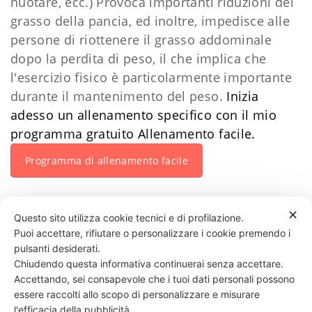
nuotare, ecc.) Provoca importanti riduzioni del
grasso della pancia, ed inoltre, impedisce alle
persone di riottenere il grasso addominale
dopo la perdita di peso, il che implica che
l'esercizio fisico è particolarmente importante
durante il mantenimento del peso.
Inizia
adesso un allenamento specifico con il mio
programma gratuito Allenamento facile.
Programma di allenamento facile
Daniele Esposito
✕
Questo sito utilizza cookie tecnici e di profilazione.
Puoi accettare, rifiutare o personalizzare i cookie premendo i
30 LIKES
pulsanti desiderati.
Chiudendo questa informativa continuerai senza accettare.
Accettando, sei consapevole che i tuoi dati personali possono
essere raccolti allo scopo di personalizzare e misurare
331 818 4777
DANIELE ESPOSITO
PARTITA IVA:
08510111217
POWERED BY
l'efficacia della pubblicità.