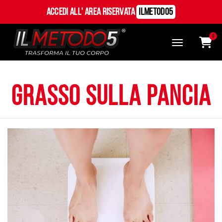
Accedi all' Area Riservata
ILMetodo5
0
grasso sulla pancia