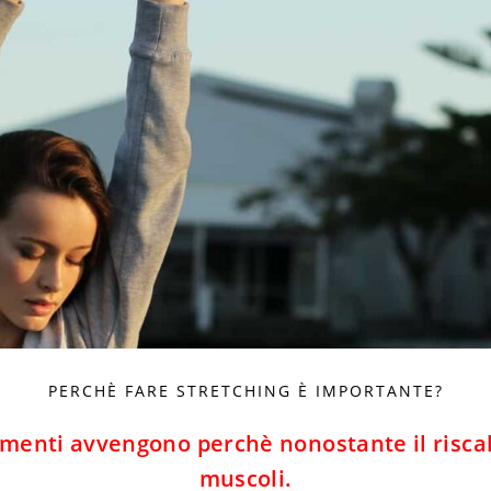
PERCHÈ FARE STRETCHING È IMPORTANTE?
namenti avvengono perchè nonostante il risc
muscoli.