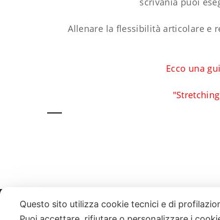
scrivania puoi eseg
Allenare la flessibilità articolare e
Ecco una gui
"Stretchin
Questo sito utilizza cookie tecnici e di profilazi
331 818 4777
DANIELE ESPOSITO
PARTITA IVA:
085101112
Puoi accettare, rifiutare o personalizzare i cook