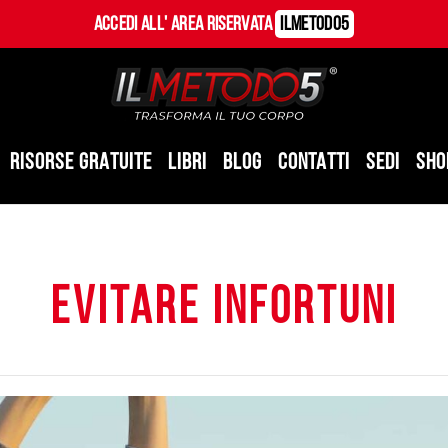
Accedi all' Area Riservata
ILMetodo5
RISORSE GRATUITE
LIBRI
BLOG
CONTATTI
SEDI
SHO
evitare infortuni