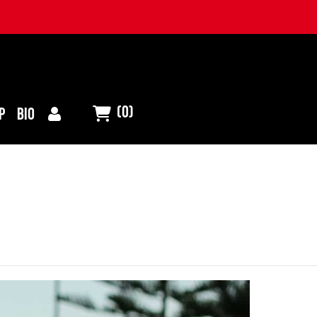
(0)
P
BIO