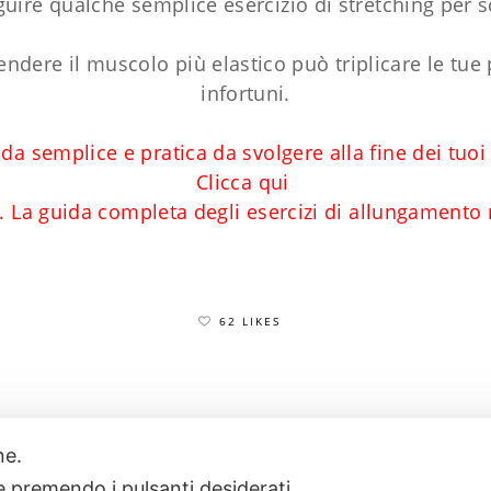
uire qualche semplice esercizio di stretching per s
 rendere il muscolo più elastico può triplicare le tue
infortuni.
da semplice e pratica da svolgere alla fine dei tuoi
Clicca qui
g. La guida completa degli esercizi di allungamento
62 LIKES
one.
17
POWERED BY EXP CONSULTING
| DISCLAIMER
| COOKIE POLICY
ie premendo i pulsanti desiderati.