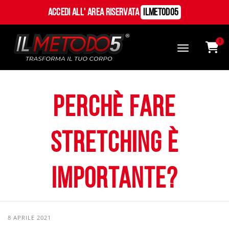
Accedi all' Area Riservata
ILMetodo5
0
Perchè fare
stretching è
importante?
8 APRILE 2021