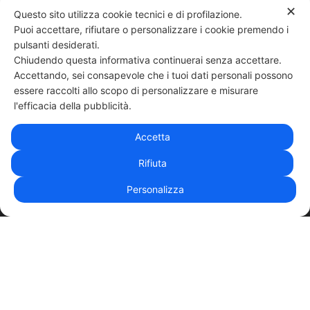
6 mosse
✕
Questo sito utilizza cookie tecnici e di profilazione.
13 Giugno
Puoi accettare, rifiutare o personalizzare i cookie premendo i
Ecco perchè devi annotare i tuoi progressi
pulsanti desiderati.
Chiudendo questa informativa continuerai senza accettare.
30 Maggio
Accettando, sei consapevole che i tuoi dati personali possono
essere raccolti allo scopo di personalizzare e misurare
331 818 4777
DANIELE ESPOSITO
PARTITA IVA:
08510111217
POWERED BY
l'efficacia della pubblicità.
EXP CONSULTING
| DISCLAIMER
| COOKIE POLICY
Accetta
| NEWSLETTER
Rifiuta
Personalizza
|
PRIVACY POLICY