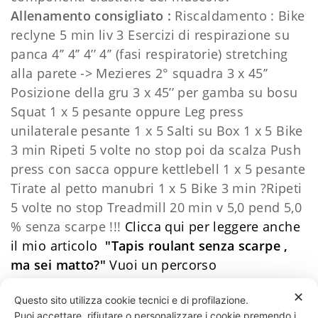
Allenamento consigliato :
Riscaldamento :
Bike
reclyne 5 min liv 3
Esercizi di respirazione su
panca 4’’ 4’’ 4’’ 4’’ (fasi respiratorie)
stretching
alla parete -> Mezieres 2° squadra 3 x 45’’
Posizione della gru 3 x 45’’ per gamba su bosu
Squat 1 x 5 pesante oppure Leg press
unilaterale pesante 1 x 5
Salti su Box 1 x 5
Bike
3 min
Ripeti 5 volte no stop poi da scalza
Push
press con sacca oppure kettlebell 1 x 5 pesante
Tirate al petto manubri 1 x 5
Bike 3 min
?
Ripeti
5 volte no stop Treadmill 20 min v 5,0 pend 5,0
% senza scarpe !!!
Clicca qui per leggere anche
il mio articolo
"Tapis roulant senza scarpe ,
ma sei matto?"
Vuoi un percorso
personalizzato?
​Contattami
Daniele Esposito
✕
Questo sito utilizza cookie tecnici e di profilazione.
Puoi accettare, rifiutare o personalizzare i cookie premendo i