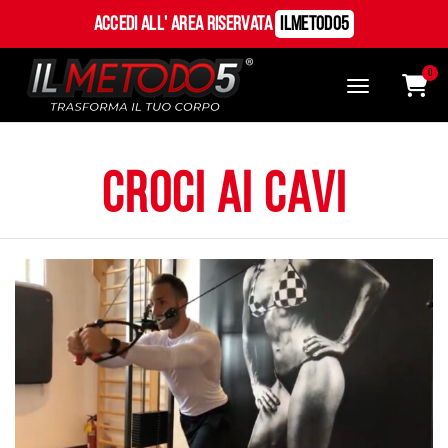
Accedi all' Area Riservata
ILMetodo5
0
croci ai cavi