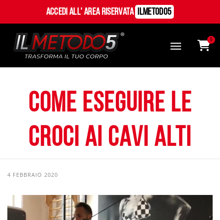
Accedi all' Area Riservata
ILMetodo5
0
Come eseguire le
croci ai cavi alti
4 FEBBRAIO 2020