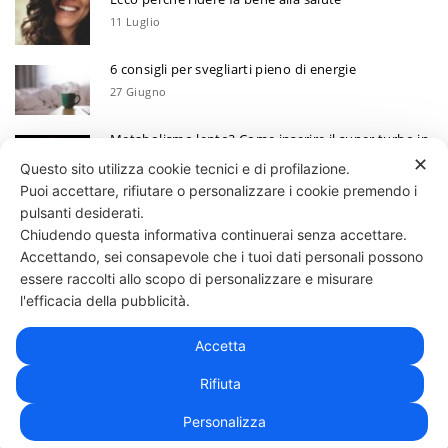
11 Luglio
6 consigli per svegliarti pieno di energie
27 Giugno
Metabolismo lento? Come inserire il super turbo in
6 mosse
✕
Questo sito utilizza cookie tecnici e di profilazione.
13 Giugno
Puoi accettare, rifiutare o personalizzare i cookie premendo i
Ecco perchè devi annotare i tuoi progressi
pulsanti desiderati.
Chiudendo questa informativa continuerai senza accettare.
30 Maggio
Accettando, sei consapevole che i tuoi dati personali possono
essere raccolti allo scopo di personalizzare e misurare
331 818 4777
DANIELE ESPOSITO
PARTITA IVA:
08510111217
POWERED BY
l'efficacia della pubblicità.
EXP CONSULTING
| DISCLAIMER
| COOKIE POLICY
Accetta
| NEWSLETTER
Rifiuta
Personalizza
|
PRIVACY POLICY