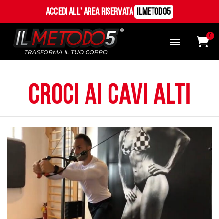
Accedi all' Area Riservata
ILMetodo5
0
croci ai cavi alti