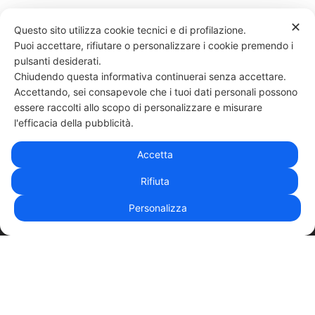
✕
Questo sito utilizza cookie tecnici e di profilazione.
Puoi accettare, rifiutare o personalizzare i cookie premendo i
101 LIKES
pulsanti desiderati.
Chiudendo questa informativa continuerai senza accettare.
Accettando, sei consapevole che i tuoi dati personali possono
essere raccolti allo scopo di personalizzare e misurare
331 818 4777
DANIELE ESPOSITO
PARTITA IVA:
08510111217
POWERED BY
l'efficacia della pubblicità.
EXP CONSULTING
| DISCLAIMER
| COOKIE POLICY
Accetta
| NEWSLETTER
Rifiuta
Personalizza
|
PRIVACY POLICY