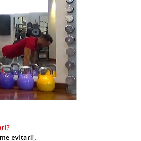
ari?
me evitarli.