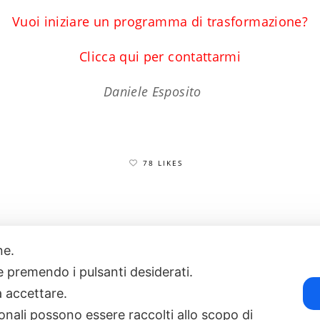
Vuoi iniziare un programma di trasformazione?
Clicca qui per contattarmi
Daniele Esposito
78 LIKES
one.
17
POWERED BY EXP CONSULTING
| DISCLAIMER
| COOKIE POLICY
ie premendo i pulsanti desiderati.
a accettare.
onali possono essere raccolti allo scopo di