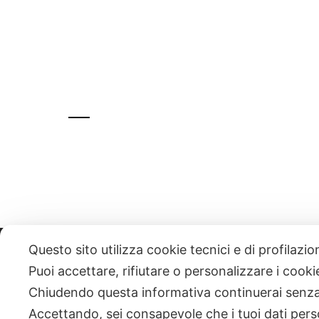
Questo sito utilizza cookie tecnici e di profilazi
331 818 4777
DANIELE ESPOSITO
PARTITA IVA:
085101112
Puoi accettare, rifiutare o personalizzare i cook
Chiudendo questa informativa continuerai senz
| NEWSLETTER
Accettando, sei consapevole che i tuoi dati pers