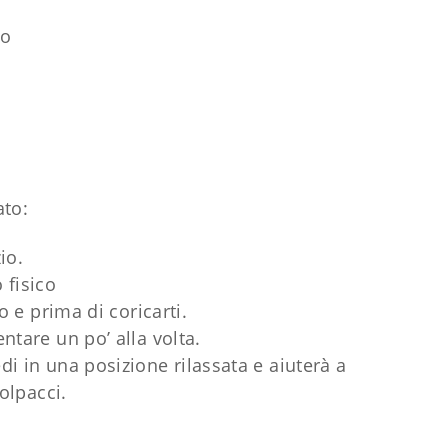
co
ato:
io.
 fisico
 e prima di coricarti.
tare un po’ alla volta.
edi in una posizione rilassata e aiuterà a
olpacci.