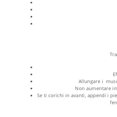
Tra
E
Allungare i musco
Non aumentare imp
Se ti corichi in avanti, appendi i pi
fer