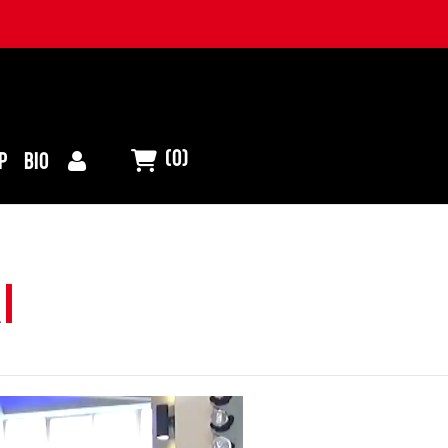
(0)
P
BIO
i