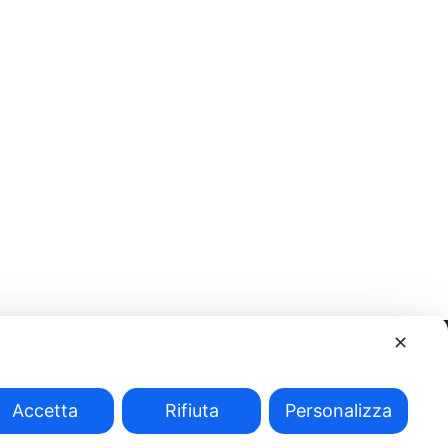
✕
Accetta
Rifiuta
Personalizza