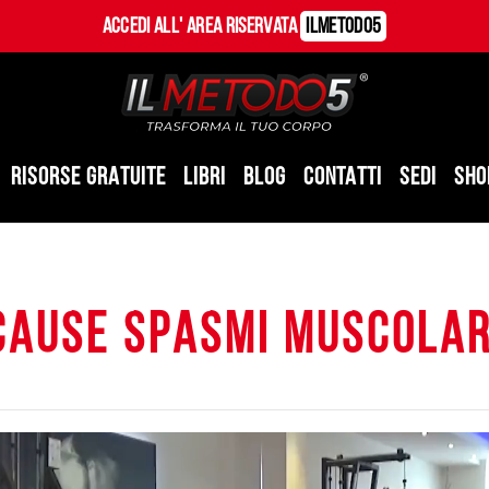
Accedi all' Area Riservata
ILMetodo5
RISORSE GRATUITE
LIBRI
BLOG
CONTATTI
SEDI
SHO
cause spasmi muscolar